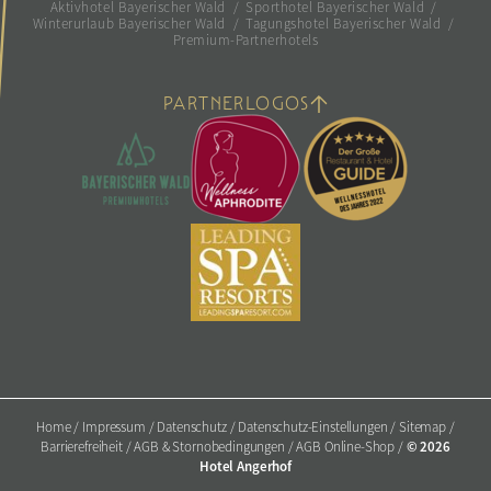
Aktivhotel Bayerischer Wald
/
Sporthotel Bayerischer Wald
/
Winterurlaub Bayerischer Wald
/
Tagungshotel Bayerischer Wald
/
Premium-Partnerhotels
PARTNERLOGOS
Home
/
Impressum
/
Datenschutz
/
Datenschutz-Einstellungen
/
Sitemap
/
© 2026
Barrierefreiheit
/
AGB & Stornobedingungen
/
AGB Online-Shop
/
Hotel Angerhof