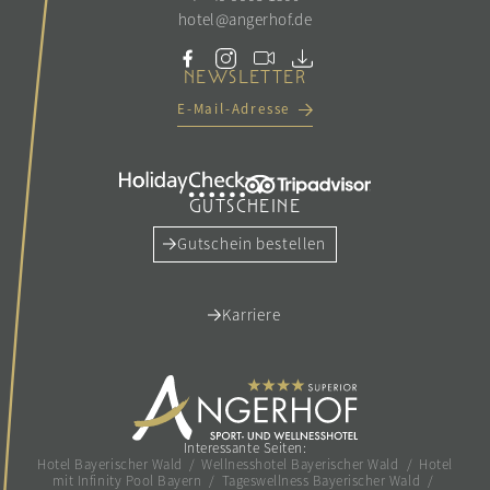
hotel@
angerhof.
de
NEWSLETTER
E-Mail-Adresse
GUTSCHEINE
Gutschein bestellen
Karriere
Interessante Seiten:
Hotel Bayerischer Wald
/
Wellnesshotel Bayerischer Wald
/
Hotel
mit Infinity Pool Bayern
/
Tageswellness Bayerischer Wald
/