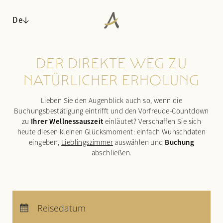
De
DER DIREKTE WEG ZU
ANGERHOF
NATÜRLICHER ERHOLUNG
WOHNEN
Philosophie & Geschichte
Lieben Sie den Augenblick auch so, wenn die
Panoramalage
Zimmer & Suiten
Buchungsbestätigung eintrifft und den Vorfreude-Countdown
Auszeichnungen
Inklusivleistungen & Wissenswertes
Ihrer Wellnessauszeit
zu
einläutet? Verschaffen Sie sich
Nachhaltigkeit
Arrangements
heute diesen kleinen Glücksmoment: einfach Wunschdaten
Buchung
Impressionen
eingeben,
Lieblingszimmer
auswählen und
Last minute
abschließen.
Karriere
Anfragen
Buchen
WALDSPA
Anreise:
keine Auswahl
KULINARIK
Wasserwelt
Abreise:
keine Auswahl
Reisedatum
AKTIV & KULTUR
Saunawelt
¾-Verwöhnpension
Übernachtungen:
0