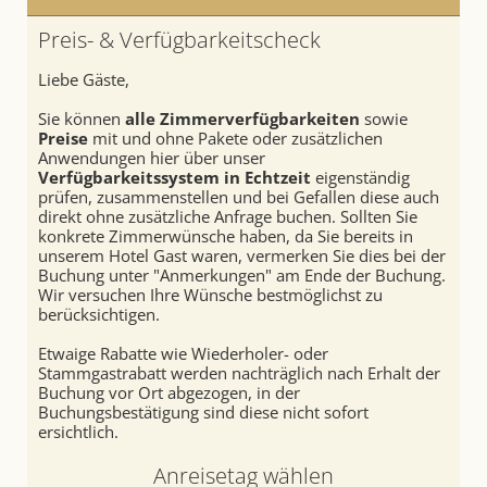
SEMINARE & EVENTS
Ruheräume
Fitness
Anwendungen
Preis- & Verfügbarkeitscheck
Sommer
Porscheausfahrt
Day Spa
Winter
Liebe Gäste,
Sie können
alle Zimmerverfügbarkeiten
sowie
Preise
mit und ohne Pakete oder zusätzlichen
Anwendungen hier über unser
Verfügbarkeitssystem in Echtzeit
eigenständig
prüfen, zusammenstellen und bei Gefallen diese auch
direkt ohne zusätzliche Anfrage buchen. Sollten Sie
konkrete Zimmerwünsche haben, da Sie bereits in
unserem Hotel Gast waren, vermerken Sie dies bei der
Buchung unter "Anmerkungen" am Ende der Buchung.
Wir versuchen Ihre Wünsche bestmöglichst zu
berücksichtigen.
Etwaige Rabatte wie Wiederholer- oder
Stammgastrabatt werden nachträglich nach Erhalt der
Buchung vor Ort abgezogen, in der
Buchungsbestätigung sind diese nicht sofort
ersichtlich.
Anreisetag wählen