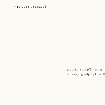
T +49 9965 1860
/
De
Das schönste Gefühl beim
P
Posteingang aufpoppt. Der W