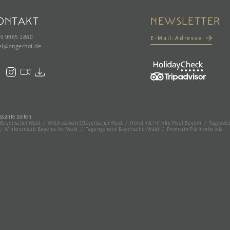
ONTAKT
NEWSLETTER
49 9965 1860
E-Mail-Adresse
el@
angerhof.
de
ssante Seiten:
 Bayerischer Wald
/
Wellnesshotel Bayerischer Wald
/
Hotel mit Infinity Pool Bayern
/
Tageswel
/
Winterurlaub Bayerischer Wald
/
Tagungshotel Bayerischer Wald
/
Premium-Partnerhotels