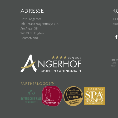
ADRESSE
K
Hotel Angerhof
T +
Inh.: Franz Wagnermayr e.K.
hot
Am Anger 38
94379 St. Englmar
Deutschland
Intere
Hotel
Wald
PARTNERLOGOS