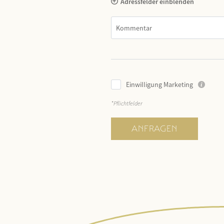
Adressfelder einblenden
Kommentar
ANGERHOF
WOHNEN
Philosophie &
Zimmer & Suiten
Geschichte
Inklusivleistungen
Panoramalage
& Wissenswertes
Auszeichnungen
Arrangements
Nachhaltigkeit
Last minute
Einwilligung Marketing
Impressionen
Anfragen
Karriere
Buchen
*Pflichtfelder
ANFRAGEN