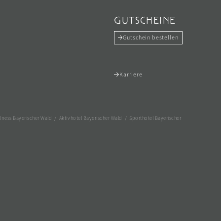
GUTSCHEINE
Gutschein bestellen
Karriere
lness Bayerischer Wald
/
Aktivhotel Bayerischer Wald
/
Sporthotel Bayerischer