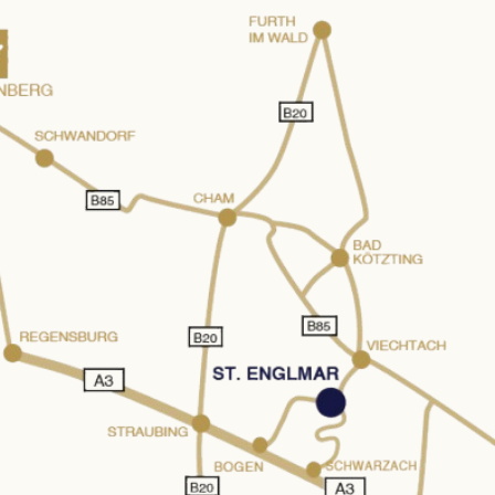
WALDSPA
KULINARIK
Wasserwelt
¾-
Saunawelt
Verwöhnpension