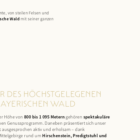
nte, von steilen Felsen und
ische Wald
mit seiner ganzen
R DES HÖCHSTGELEGENEN
BAYERISCHEN WALD
ner Höhe von
800 bis 1 095 Metern
gehören
spektakuläre
hen Genussprogramm. Daneben präsentiert sich unser
t
ausgesprochen aktiv und erholsam – dank
ittelgebirge rund um
Hirschenstein, Predigtstuhl und