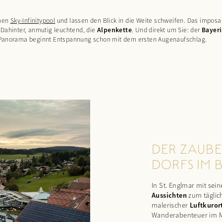
rmen
Sky-Infinitypool
und lassen den Blick in die Weite schweifen. Das imposa
 Dahinter, anmutig leuchtend, die
Alpenkette
. Und direkt um Sie: der
Bayer
em Panorama beginnt Entspannung schon mit dem ersten Augenaufschlag.
DER ZAUBE
DORFS IM 
In St. Englmar mit sei
Aussichten
zum täglic
malerischer
Luftkuror
Wanderabenteuer im M