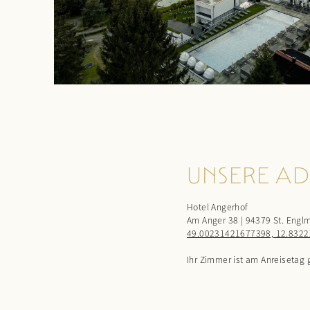
UNSERE AD
Hotel Angerhof
Am Anger 38 | 94379 St. Englm
49.00231421677398, 12.832
Ihr Zimmer ist am Anreisetag 