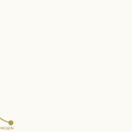
AKTIV & KULTUR
SEMINARE & EVENTS
Fitness
Porscheausfahrt
Sommer