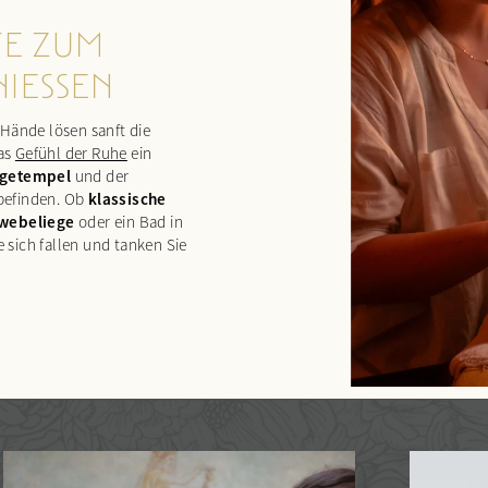
E ZUM
ESSEN
 Hände lösen sanft die
das
Gefühl der Ruhe
ein
agetempel
und der
klassische
lbefinden. Ob
webeliege
oder ein Bad in
e sich fallen und tanken Sie