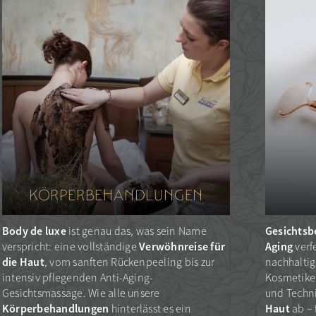
KÖRPERBEHANDLUNGEN
Body de luxe
Gesichts
ist genau das, was sein Name
Verwöhnreise für
Aging
verspricht: eine vollständige
verf
die Haut
, vom sanften Rückenpeeling bis zur
nachhaltig
intensiv pflegenden Anti-Aging-
Kosmetike
Gesichtsmassage. Wie alle unsere
und Techni
Körperbehandlungen
Haut
hinterlässt es ein
ab – 