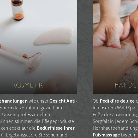
KOSMETIK
HÄNDE 
behandlungen
Gesicht Anti-
Pediküre deluxe
wie unser
Ob
o
einern das Hautbild gezielt und
In unserem WaldSpa
. Unsere professionellen
Füße die Zuwendung, d
rinnen stimmen die Pflegeprodukte
Sorgfalt in jedem Schr
Bedürfnisse Ihrer
ken exakt auf die
Hornhautbehandlung
Fußmassage
für Ergebnisse, die Sie sehen und
bis zum