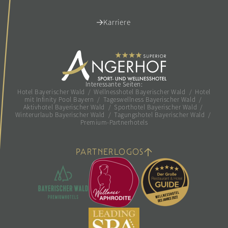
Karriere
Interessante Seiten:
Hotel Bayerischer Wald
/
Wellnesshotel Bayerischer Wald
/
Hotel
mit Infinity Pool Bayern
/
Tageswellness Bayerischer Wald
/
Aktivhotel Bayerischer Wald
/
Sporthotel Bayerischer Wald
/
Winterurlaub Bayerischer Wald
/
Tagungshotel Bayerischer Wald
/
Premium-Partnerhotels
PARTNERLOGOS