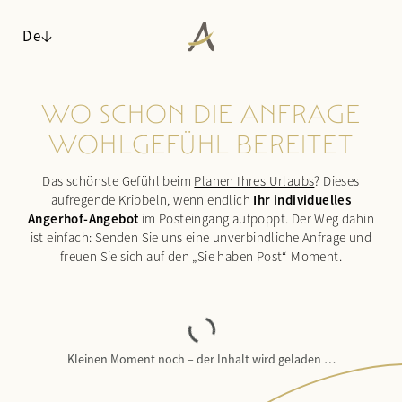
De
WO SCHON DIE ANFRAGE
ANGERHOF
WOHLGEFÜHL BEREITET
WOHNEN
Philosophie & Geschichte
Das schönste Gefühl beim
Planen Ihres Urlaubs
? Dieses
Panoramalage
Zimmer & Suiten
Ihr individuelles
aufregende Kribbeln, wenn endlich
Auszeichnungen
Inklusivleistungen & Wissenswertes
Angerhof-Angebot
im Posteingang aufpoppt. Der Weg dahin
Nachhaltigkeit
Arrangements
ist einfach: Senden Sie uns eine unverbindliche Anfrage und
Impressionen
freuen Sie sich auf den „Sie haben Post“-Moment.
Last minute
Karriere
Anfragen
Buchen
WALDSPA
KULINARIK
Kleinen Moment noch – der Inhalt wird geladen …
Wasserwelt
AKTIV & KULTUR
Saunawelt
¾-Verwöhnpension