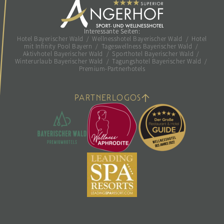
Interessante Seiten:
Hotel Bayerischer Wald
/
Wellnesshotel Bayerischer Wald
/
Hotel
mit Infinity Pool Bayern
/
Tageswellness Bayerischer Wald
/
Aktivhotel Bayerischer Wald
/
Sporthotel Bayerischer Wald
/
Winterurlaub Bayerischer Wald
/
Tagungshotel Bayerischer Wald
/
Premium-Partnerhotels
PARTNERLOGOS