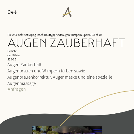
De
Prev: Gesicht Anti-Aging (nach Hauttyp)
Next: Augen-Wimpern-Spezial
35 of 70
AUGEN ZAUBERHAFT
ANGERHOF
Gesicht
WOHNEN
Philosophie & Geschichte
ca. 50 Min.
52,00 €
WALDSPA
Panoramalage
Zimmer & Suiten
Augen Zauberhaft
Auszeichnungen
Augenbrauen und Wimpern färben sowie
Inklusivleistungen & Wissenswertes
Wasserwelt
Augenbrauenkorrektur, Augenmaske und eine spezielle
Nachhaltigkeit
Arrangements
Saunawelt
Augenmassage
Impressionen
Last minute
Ruheräume
Anfragen
Karriere
Anfragen
Anwendungen
Buchen
Day Spa
KULINARIK
AKTIV & KULTUR
¾-Verwöhnpension
SEMINARE & EVENTS
Fitness