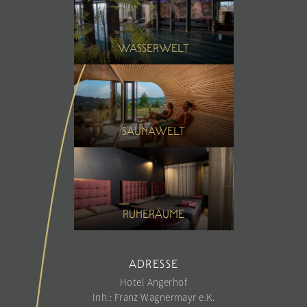
Sommer
Porscheausfahrt
Winter
WASSERWELT
SAUNAWELT
RUHERÄUME
ADRESSE
Hotel Angerhof
Inh.: Franz Wagnermayr e.K.