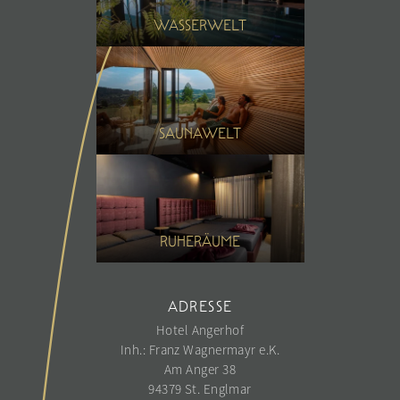
Sommer
Porscheausfahrt
WASSERWELT
Winter
SAUNAWELT
RUHERÄUME
ADRESSE
Hotel Angerhof
Inh.: Franz Wagnermayr e.K.
Am Anger 38
94379 St. Englmar