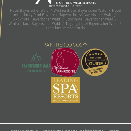
Interessante Seiten:
Hotel Bayerischer Wald
/
Wellnesshotel Bayerischer Wald
/
Hotel
mit Infinity Pool Bayern
/
Tageswellness Bayerischer Wald
/
Aktivhotel Bayerischer Wald
/
Sporthotel Bayerischer Wald
/
Winterurlaub Bayerischer Wald
/
Tagungshotel Bayerischer Wald
/
Premium-Partnerhotels
PARTNERLOGOS