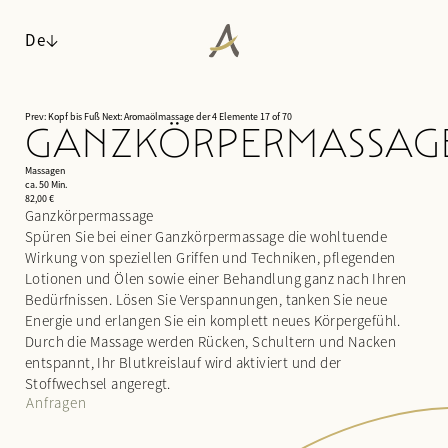
De
Prev: Kopf bis Fuß
Next: Aromaölmassage der 4 Elemente
17 of 70
GANZKÖRPERMASSAG
ANGERHOF
Massagen
WOHNEN
Philosophie & Geschichte
ca. 50 Min.
82,00 €
WALDSPA
Panoramalage
Zimmer & Suiten
Ganzkörpermassage
Auszeichnungen
Spüren Sie bei einer Ganzkörpermassage die wohltuende
Inklusivleistungen & Wissenswertes
Wasserwelt
Wirkung von speziellen Griffen und Techniken, pflegenden
Nachhaltigkeit
Arrangements
Saunawelt
Lotionen und Ölen sowie einer Behandlung ganz nach Ihren
Impressionen
Last minute
Ruheräume
Bedürfnissen. Lösen Sie Verspannungen, tanken Sie neue
Karriere
Anfragen
Anwendungen
Energie und erlangen Sie ein komplett neues Körpergefühl.
Buchen
Day Spa
Durch die Massage werden Rücken, Schultern und Nacken
entspannt, Ihr Blutkreislauf wird aktiviert und der
KULINARIK
Stoffwechsel angeregt.
AKTIV & KULTUR
Anfragen
¾-Verwöhnpension
SEMINARE & EVENTS
Fitness