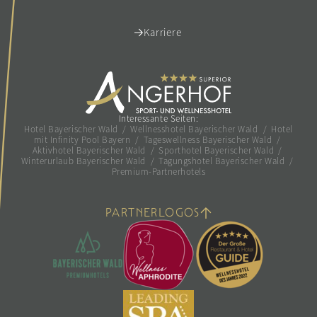
Karriere
Interessante Seiten:
Hotel Bayerischer Wald
/
Wellnesshotel Bayerischer Wald
/
Hotel
mit Infinity Pool Bayern
/
Tageswellness Bayerischer Wald
/
Aktivhotel Bayerischer Wald
/
Sporthotel Bayerischer Wald
/
Winterurlaub Bayerischer Wald
/
Tagungshotel Bayerischer Wald
/
Premium-Partnerhotels
PARTNERLOGOS