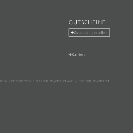
GUTSCHEINE
Gutschein bestellen
Karriere
lness Bayerischer Wald
/
Aktivhotel Bayerischer Wald
/
Sporthotel Bayerischer