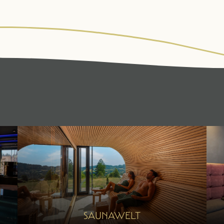
WALDSPA
KULINARIK
Wasserwelt
¾-
Saunawelt
Verwöhnpension
Ruheräume
Anwendungen
Day Spa
SAUNAWELT