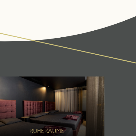
AKTIV & KULTUR
SEMINARE & EVENTS
Fitness
Porscheausfahrt
Sommer
Winter
RUHERÄUME