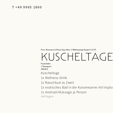
T +49 9965 1860
Prev: Romance & Relax Days
Next: 2 Wellnesstage-Auszeit
9 of 70
KUSCHELTAG
Pauschalen
1 Sitzung/en
248,00 €
Kuscheltage
1x Wellness-Drink
1x Rasulritual zu Zweit
1x exotisches Bad in der Kaiserwanne mit tropi
1x Aromaöl-Massage je Person
Anfragen