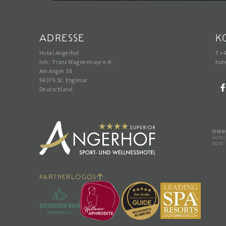
ADRESSE
K
Hotel Angerhof
T +
Inh.: Franz Wagnermayr e.K.
hot
Am Anger 38
94379 St. Englmar
Deutschland
Intere
Hotel
Wald
PARTNERLOGOS