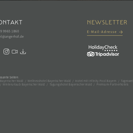
ONTAKT
NEWSLETTER
49 9965 1860
E-Mail-Adresse
el@
angerhof.
de
ssante Seiten:
 Bayerischer Wald
/
Wellnesshotel Bayerischer Wald
/
Hotel mit Infinity Pool Bayern
/
Tageswel
/
Winterurlaub Bayerischer Wald
/
Tagungshotel Bayerischer Wald
/
Premium-Partnerhotels