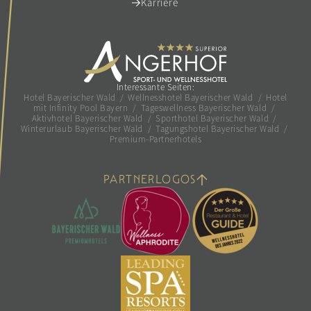
Karriere
Interessante Seiten:
Hotel Bayerischer Wald
/
Wellnesshotel Bayerischer Wald
/
Hotel
mit Infinity Pool Bayern
/
Tageswellness Bayerischer Wald
/
Aktivhotel Bayerischer Wald
/
Sporthotel Bayerischer Wald
/
Winterurlaub Bayerischer Wald
/
Tagungshotel Bayerischer Wald
/
Premium-Partnerhotels
PARTNERLOGOS