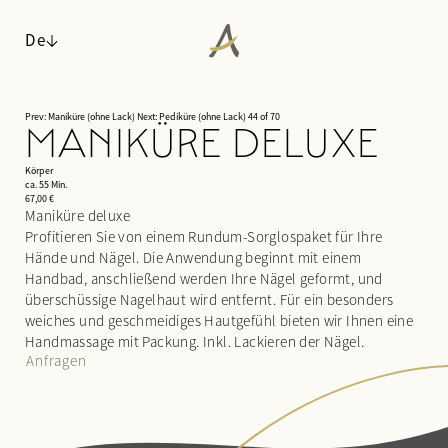
De
Prev: Maniküre (ohne Lack)
Next: Pediküre (ohne Lack)
44 of 70
MANIKÜRE DELUXE
ANGERHOF
Körper
WOHNEN
Philosophie & Geschichte
ca. 55 Min.
67,00 €
WALDSPA
Panoramalage
Zimmer & Suiten
Maniküre deluxe
Auszeichnungen
Profitieren Sie von einem Rundum-Sorglospaket für Ihre
Inklusivleistungen & Wissenswertes
Wasserwelt
Hände und Nägel. Die Anwendung beginnt mit einem
Nachhaltigkeit
Arrangements
Saunawelt
Handbad, anschließend werden Ihre Nägel geformt, und
Impressionen
Last minute
Ruheräume
überschüssige Nagelhaut wird entfernt. Für ein besonders
Karriere
Anfragen
Anwendungen
weiches und geschmeidiges Hautgefühl bieten wir Ihnen eine
Buchen
Day Spa
Handmassage mit Packung. Inkl. Lackieren der Nägel.
Anfragen
KULINARIK
AKTIV & KULTUR
¾-Verwöhnpension
SEMINARE & EVENTS
Fitness