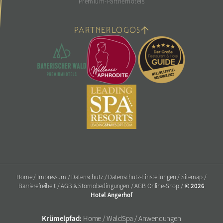
Premium-Partnerhotels
PARTNERLOGOS
Home
/
Impressum
/
Datenschutz
/
Datenschutz-Einstellungen
/
Sitemap
/
© 2026
Barrierefreiheit
/
AGB & Stornobedingungen
/
AGB Online-Shop
/
Hotel Angerhof
Krümelpfad:
Home
/
WaldSpa
/
Anwendungen