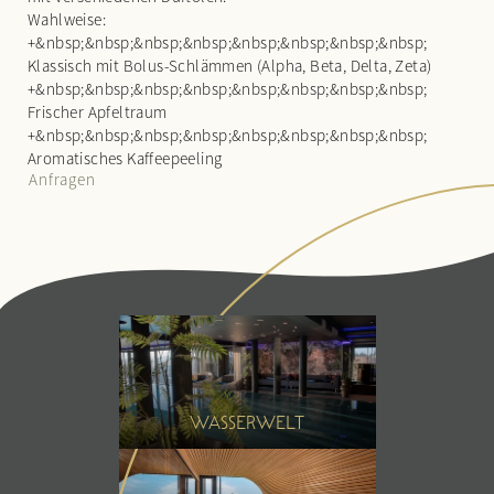
Sommer
Porscheausfahrt
Wahlweise:
Winter
+&nbsp;&nbsp;&nbsp;&nbsp;&nbsp;&nbsp;&nbsp;&nbsp;
Klassisch mit Bolus-Schlämmen (Alpha, Beta, Delta, Zeta)
+&nbsp;&nbsp;&nbsp;&nbsp;&nbsp;&nbsp;&nbsp;&nbsp;
Frischer Apfeltraum
+&nbsp;&nbsp;&nbsp;&nbsp;&nbsp;&nbsp;&nbsp;&nbsp;
Aromatisches Kaffeepeeling
Anfragen
WASSERWELT