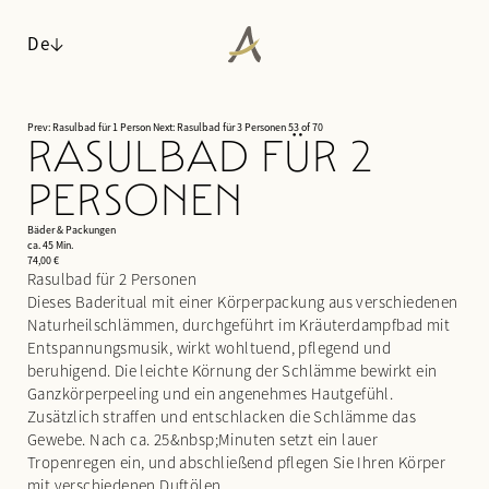
De
Prev: Rasulbad für 1 Person
Next: Rasulbad für 3 Personen
53 of 70
RASULBAD FÜR 2
ANGERHOF
PERSONEN
WOHNEN
Philosophie & Geschichte
WALDSPA
Panoramalage
Bäder & Packungen
Zimmer & Suiten
ca. 45 Min.
Auszeichnungen
Inklusivleistungen & Wissenswertes
74,00 €
Wasserwelt
Rasulbad für 2 Personen
Nachhaltigkeit
Arrangements
Saunawelt
Dieses Baderitual mit einer Körperpackung aus verschiedenen
Impressionen
Last minute
Ruheräume
Naturheilschlämmen, durchgeführt im Kräuterdampfbad mit
Karriere
Anfragen
Anwendungen
Entspannungsmusik, wirkt wohltuend, pflegend und
Buchen
beruhigend. Die leichte Körnung der Schlämme bewirkt ein
Day Spa
Ganzkörperpeeling und ein angenehmes Hautgefühl.
KULINARIK
Zusätzlich straffen und entschlacken die Schlämme das
AKTIV & KULTUR
Gewebe. Nach ca. 25&nbsp;Minuten setzt ein lauer
¾-Verwöhnpension
SEMINARE & EVENTS
Tropenregen ein, und abschließend pflegen Sie Ihren Körper
Fitness
mit verschiedenen Duftölen.