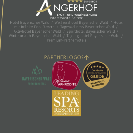
Interessante Seiten:
Hotel Bayerischer Wald
/
Wellnesshotel Bayerischer Wald
/
Hotel
mit Infinity Pool Bayern
/
Tageswellness Bayerischer Wald
/
Aktivhotel Bayerischer Wald
/
Sporthotel Bayerischer Wald
/
Winterurlaub Bayerischer Wald
/
Tagungshotel Bayerischer Wald
/
Premium-Partnerhotels
PARTNERLOGOS