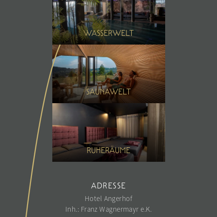
Sommer
Porscheausfahrt
Winter
WASSERWELT
SAUNAWELT
RUHERÄUME
ADRESSE
Hotel Angerhof
Inh.: Franz Wagnermayr e.K.