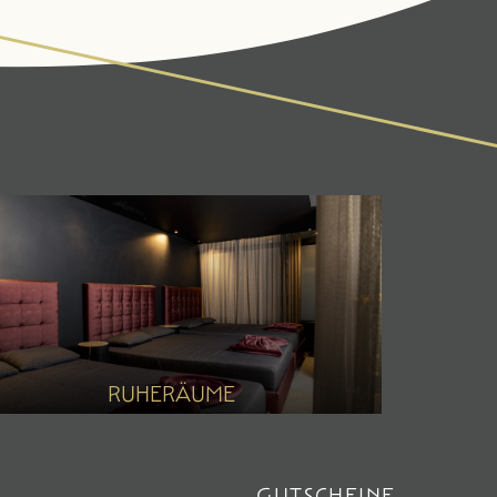
AKTIV & KULTUR
SEMINARE & EVENTS
Fitness
Porscheausfahrt
Sommer
Sommernachtsgala
Winter
RUHERÄUME
GUTSCHEINE