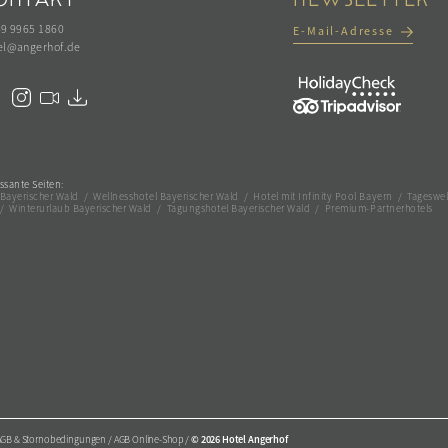
49 9965 1860
E-Mail-Adresse
el@
angerhof.
de
ssante Seiten:
 Bayerischer Wald
/
Wellnesshotel Bayerischer Wald
/
Hotel mit Infinity Pool Bayern
/
Tageswel
/
Winterurlaub Bayerischer Wald
/
Tagungshotel Bayerischer Wald
/
Premium-Partnerhotels
AGB & Stornobedingungen
/
AGB Online-Shop
/
© 2026 Hotel Angerhof