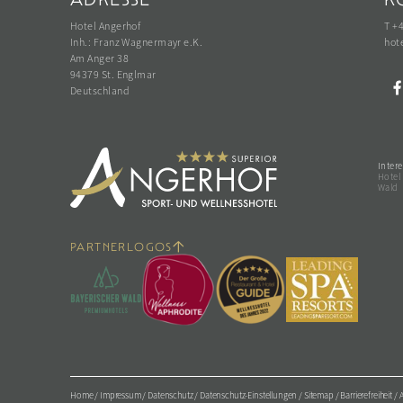
Hotel Angerhof
T +
Inh.: Franz Wagnermayr e.K.
hot
Am Anger 38
94379 St. Englmar
Deutschland
Intere
Hotel
Wald
PARTNERLOGOS
Home
/
Impressum
/
Datenschutz
/
Datenschutz-Einstellungen
/
Sitemap
/
Barrierefreiheit
/