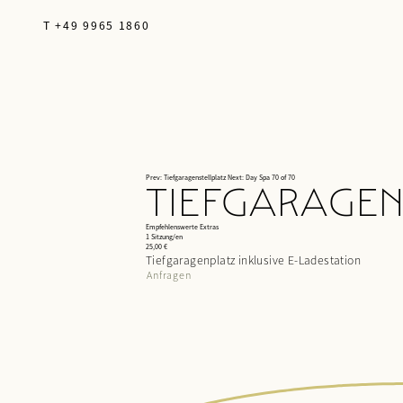
T +49 9965 1860
Prev: Tiefgaragenstellplatz
Next: Day Spa
70 of 70
TIEFGARAGEN
Empfehlenswerte Extras
1 Sitzung/en
25,00 €
Tiefgaragenplatz inklusive E-Ladestation
Anfragen