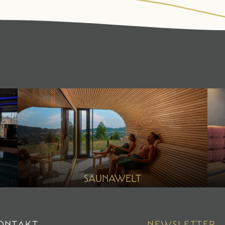
WALDSPA
KULINARIK
Wasserwelt
¾-
Saunawelt
Verwöhnpension
Ruheräume
Anwendungen
SAUNAWELT
Day Spa
ONTAKT
NEWSLETTER