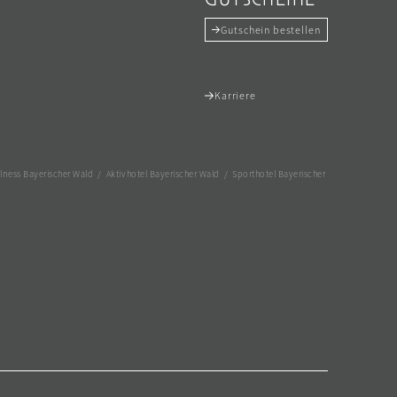
Gutschein bestellen
Karriere
lness Bayerischer Wald
/
Aktivhotel Bayerischer Wald
/
Sporthotel Bayerischer