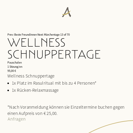
Prev: Beste Freundinnen
Next: Märchentage
13 of 70
WELLNESS
ANGERHOF
SCHNUPPERTAGE
WOHNEN
Philosophie & Geschichte
WALDSPA
Panoramalage
Pauschalen
Zimmer & Suiten
1 Sitzung/en
Auszeichnungen
Inklusivleistungen & Wissenswertes
95,00 €
Wasserwelt
Wellness Schnuppertage
Nachhaltigkeit
Arrangements
Saunawelt
1x Platz im Rasulritual mit bis zu 4 Personen*
Impressionen
Last minute
Ruheräume
1x Rücken-Relaxmassage
Karriere
Anfragen
Anwendungen
Buchen
Day Spa
*Nach Voranmeldung können sie Einzeltermine buchen gegen
KULINARIK
einen Aufpreis von € 25,00.
AKTIV & KULTUR
Anfragen
¾-Verwöhnpension
SEMINARE & EVENTS
Fitness