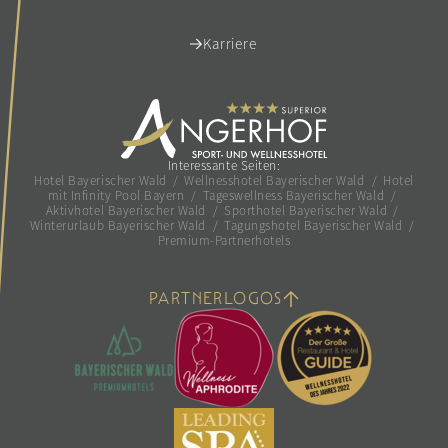
Karriere
Interessante Seiten:
Hotel Bayerischer Wald
/
Wellnesshotel Bayerischer Wald
/
Hotel
mit Infinity Pool Bayern
/
Tageswellness Bayerischer Wald
/
Aktivhotel Bayerischer Wald
/
Sporthotel Bayerischer Wald
/
Winterurlaub Bayerischer Wald
/
Tagungshotel Bayerischer Wald
/
Premium-Partnerhotels
PARTNERLOGOS