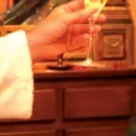
AKTIV & KULTUR
SEMINARE & EVENTS
Fitness
Porscheausfahrt
Sommer
Winter