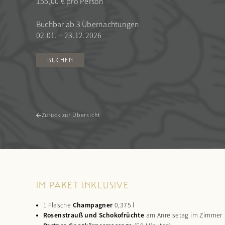
155,00 € pro Person
Buchbar ab 3 Übernachtungen
02.01. – 23.12.2026
BUCHEN
Zurück zur Übersicht
IM PAKET INKLUSIVE
1 Flasche
Champagner
0,375 l
Rosenstrauß und Schokofrüchte
am Anreisetag im Zimmer