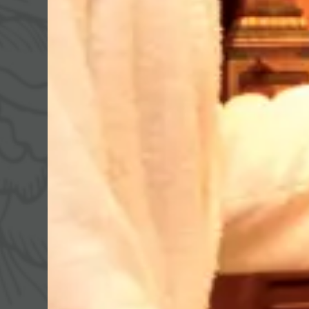
WALDSPA
KULINARIK
Wasserwelt
¾-
Saunawelt
Verwöhnpension
Ruheräume
Anwendungen