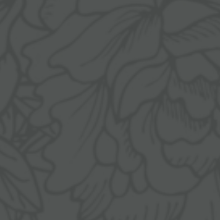
ANGERHOF
WOHNEN
Philosophie &
Zimmer & Suiten
Geschichte
Inklusivleistungen
Panoramalage
& Wissenswertes
Auszeichnungen
Arrangements