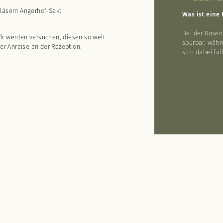
Gläsern Angerhof-Sekt
Was ist eine
Bei der Rosen
ir werden versuchen, diesen so weit
spürbar, währ
er Anreise an der Rezeption.
sich dabei fa
Check-out
Gäste
ANFRAGEN
BU
nzufügen
Datum hinzufügen
Personen hinzufügen