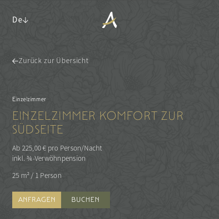
De
Zurück zur Übersicht
ANGERHOF
WOHNEN
Philosophie & Geschichte
Einzelzimmer
Panoramalage
Zimmer & Suiten
EINZELZIMMER KOMFORT ZUR
Auszeichnungen
Inklusivleistungen & Wissenswertes
SÜDSEITE
Nachhaltigkeit
Arrangements
Impressionen
Last minute
Ab 225,00 € pro Person/Nacht
Karriere
Anfragen
inkl. ¾-Verwöhnpension
Buchen
25 m²
/
1 Person
WALDSPA
KULINARIK
Wasserwelt
ANFRAGEN
BUCHEN
AKTIV & KULTUR
Saunawelt
¾-Verwöhnpension