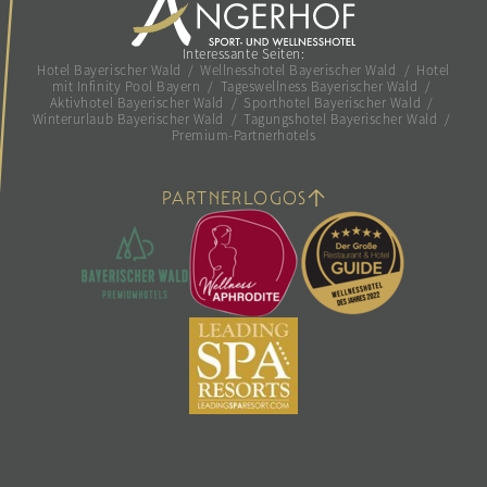
Interessante Seiten:
Hotel Bayerischer Wald
/
Wellnesshotel Bayerischer Wald
/
Hotel
mit Infinity Pool Bayern
/
Tageswellness Bayerischer Wald
/
Aktivhotel Bayerischer Wald
/
Sporthotel Bayerischer Wald
/
Winterurlaub Bayerischer Wald
/
Tagungshotel Bayerischer Wald
/
Premium-Partnerhotels
PARTNERLOGOS