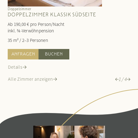
Doppelzimmer
DOPPELZIMMER KLASSIK SÜDSEITE
Ab 190,00 € pro Person/Nacht
Ab 205,
inkl. ¾-Verwöhnpension
inkl. ¾
35 m²
/
2–3 Personen
35 m²
/
ANFRAGEN
BUCHEN
ANFR
Details
Details
1
/
4
Alle Zimmer anzeigen